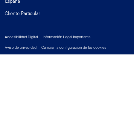
España
Cliente Particular
Accesibilidad Digital
Información Legal Importante
Aviso de privacidad
Cambiar la configuración de las cookies
Política de Seguridad
Derechos del Inversor
Financial Crimes Compliance
Empleo
Póngase en contacto con nosotros:
Copyright © 2026 Franklin Templeton. Todos los derechos reservados.