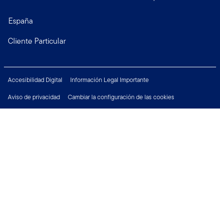
España
Cliente Particular
Accesibilidad Digital
Información Legal Importante
Aviso de privacidad
Cambiar la configuración de las cookies
Política de Seguridad
Derechos del Inversor
Financial Crimes Compliance
Empleo
Póngase en contacto con nosotros: