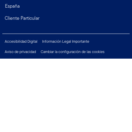
España
Cliente Particular
Accesibilidad Digital
Información Legal Importante
Aviso de privacidad
Cambiar la configuración de las cookies
Política de Seguridad
Derechos del Inversor
Financial Crimes Compliance
Empleo
Póngase en contacto con nosotros:
Copyright © 2026 Franklin Templeton. Todos los derechos reservados.