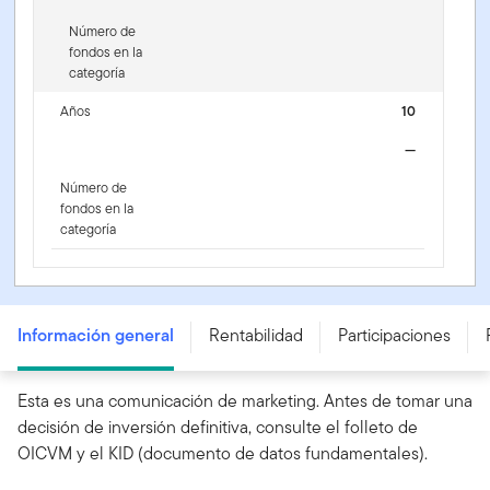
Número de
fondos en la
categoría
Años
10
—
Número de
fondos en la
categoría
Franklin NextStep Conservative Fund - A (G) (acc) USD
- LU3255438502
Información general
Rentabilidad
Participaciones
Esta es una comunicación de marketing. Antes de tomar una
decisión de inversión definitiva, consulte el folleto de
OICVM y el KID (documento de datos fundamentales).