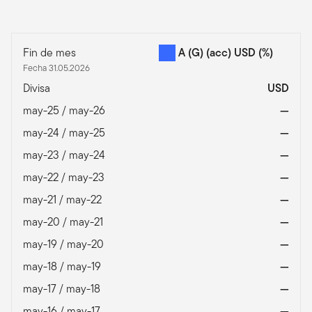
Fin de mes
A (G) (acc) USD
(%)
Fecha 31.05.2026
Divisa
USD
may-25 / may-26
—
may-24 / may-25
—
may-23 / may-24
—
may-22 / may-23
—
may-21 / may-22
—
may-20 / may-21
—
may-19 / may-20
—
may-18 / may-19
—
may-17 / may-18
—
may-16 / may-17
—