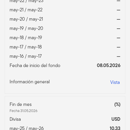
may-22 / may-23
—
may-21 / may-22
—
may-20 / may-21
—
may-19 / may-20
—
may-18 / may-19
—
may-17 / may-18
—
may-16 / may-17
—
Fecha de inicio del fondo
08.05.2026
Información general
Vista
Fin de mes
(%)
Fecha 31.05.2026
Divisa
USD
may-25 / may-26
10,33