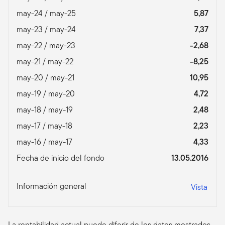
may-24 / may-25
5,87
may-23 / may-24
7,37
may-22 / may-23
-2,68
may-21 / may-22
-8,25
may-20 / may-21
10,95
may-19 / may-20
4,72
may-18 / may-19
2,48
may-17 / may-18
2,23
may-16 / may-17
4,33
Fecha de inicio del fondo
13.05.2016
Información general
Vista
La rentabilidad actual puede diferir de los datos mostrados.