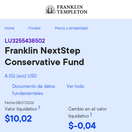
Volver al contenido
Home
Fondos
Precio y rentabilidad
LU3255438502
Franklin NextStep
Conservative Fund
A (G) (acc) USD
Documento de datos
Ver todo
fundamentales
Fecha 08.07.2026
1
Valor liquidativo
Cambio en el valor
$10,02
1
liquidativo
$-0,04