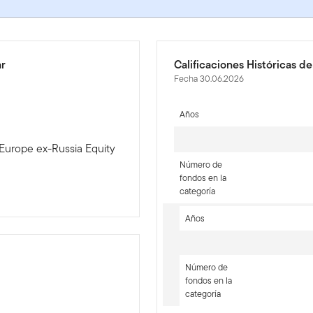
ar
Calificaciones Históricas d
Fecha 30.06.2026
Años
 Europe ex-Russia Equity
Número de
fondos en la
categoría
Años
Número de
fondos en la
categoría
-sr-equity]