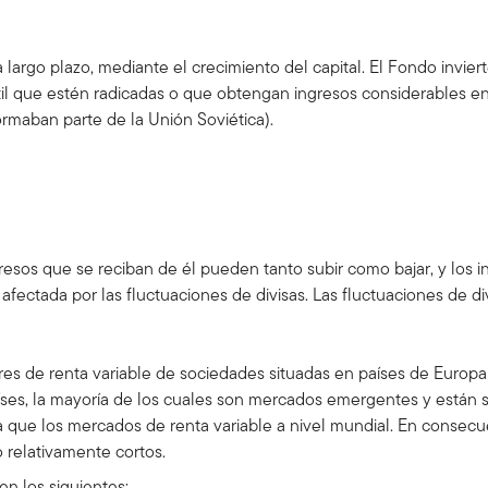
 a largo plazo, mediante el crecimiento del capital. El Fondo invie
til que estén radicadas o que obtengan ingresos considerables e
rmaban parte de la Unión Soviética).
?
gresos que se reciban de él pueden tanto subir como bajar, y los i
afectada por las fluctuaciones de divisas. Las fluctuaciones de di
res de renta variable de sociedades situadas en países de Europa
aíses, la mayoría de los cuales son mercados emergentes y están su
 que los mercados de renta variable a nivel mundial. En consecue
 relativamente cortos.
en los siguientes: