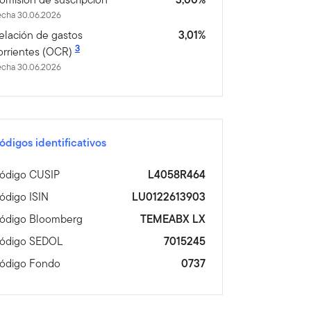
echa 30.06.2026
elación de gastos
3,01%
3
orrientes (OCR)
echa 30.06.2026
ódigos identificativos
ódigo CUSIP
L4058R464
ódigo ISIN
LU0122613903
ódigo Bloomberg
TEMEABX LX
ódigo SEDOL
7015245
ódigo Fondo
0737