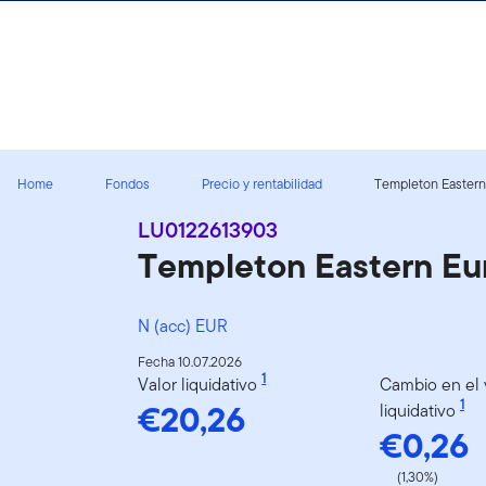
Volver al contenido
Home
Fondos
Precio y rentabilidad
Templeton Eastern 
LU0122613903
Templeton Eastern Eu
N (acc) EUR
Fecha 10.07.2026
1
Valor liquidativo
Cambio en el 
€20,26
1
liquidativo
€0,26
(1,30%)