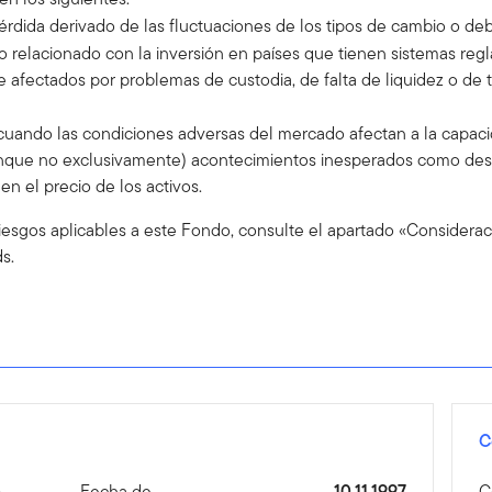
pérdida derivado de las fluctuaciones de los tipos de cambio o de
go relacionado con la inversión en países que tienen sistemas regl
afectados por problemas de custodia, de falta de liquidez o de t
e cuando las condiciones adversas del mercado afectan a la capac
que no exclusivamente) acontecimientos inesperados como desas
n el precio de los activos.
iesgos aplicables a este Fondo, consulte el apartado «Considerac
s.
C
n
Fecha de
10.11.1997
C