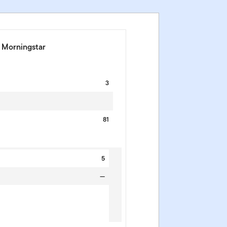
e Morningstar
3
81
5
—