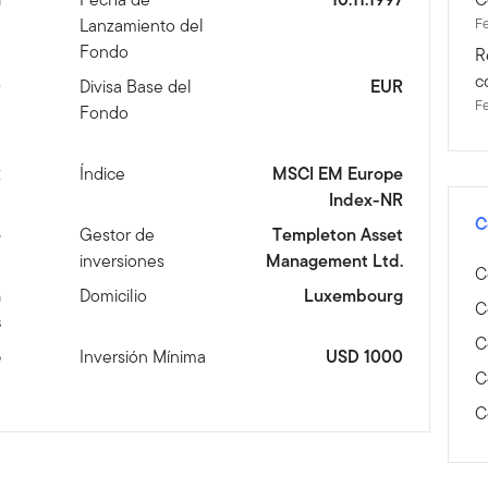
Lanzamiento del
F
Fondo
R
c
0
Divisa Base del
EUR
F
Fondo
R
Índice
MSCI EM Europe
Index-NR
C
e
Gestor de
Templeton Asset
inversiones
Management Ltd.
C
n
Domicilio
Luxembourg
C
s
C
6
Inversión Mínima
USD 1000
C
C