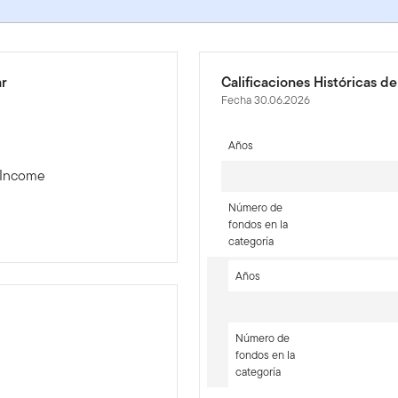
ar
Calificaciones Históricas d
Fecha 30.06.2026
Años
y Income
Número de
fondos en la
categoría
Años
Número de
fondos en la
-sr-equity]
categoría