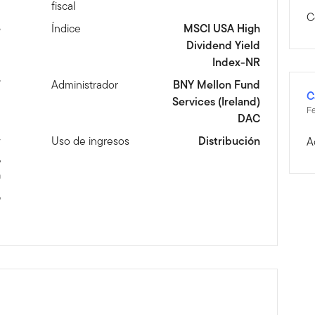
fiscal
C
e
Índice
MSCI USA High
Dividend Yield
Index-NR
í
Administrador
BNY Mellon Fund
C
Services (Ireland)
Fe
DAC
w
Uso de ingresos
Distribución
A
,
h
6