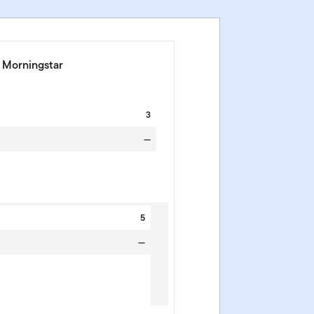
e Morningstar
3
—
5
—