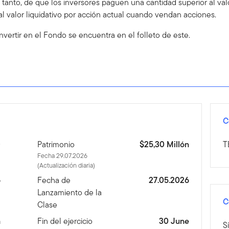
o tanto, de que los inversores paguen una cantidad superior al va
al valor liquidativo por acción actual cuando vendan acciones.
nvertir en el Fondo se encuentra en el folleto de este.
C
D
Patrimonio
$25,30 Millón
T
Fecha 29.07.2026
(Actualización diaria)
6
Fecha de
27.05.2026
Lanzamiento de la
C
Clase
a
Fin del ejercicio
30 June
S