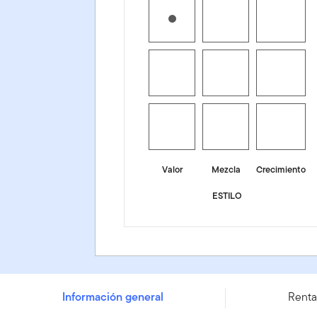
Valor
Mezcla
Crecimiento
ESTILO
Franklin US Income Equity Focus UCITS ETF - (Dis) - I
Información general
Renta