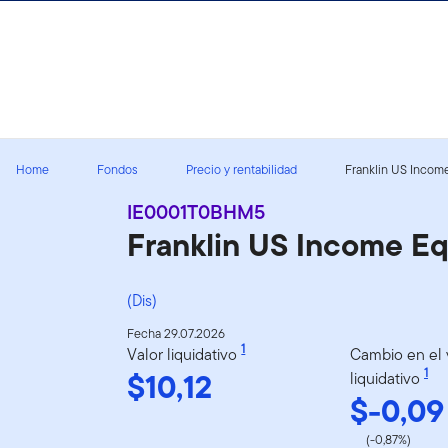
Volver al contenido
Home
Fondos
Precio y rentabilidad
Franklin US Income 
IE0001T0BHM5
Franklin US Income E
(Dis)
Fecha 29.07.2026
1
Valor liquidativo
Cambio en el 
$10,12
1
liquidativo
$-0,09
(-0,87%)