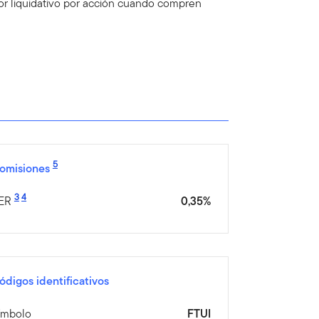
lor liquidativo por acción cuando compren
5
omisiones
3
4
ER
0,35%
ódigos identificativos
ímbolo
FTUI